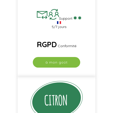
Support
5/7 jours
RGPD
Conformité
à mon goût