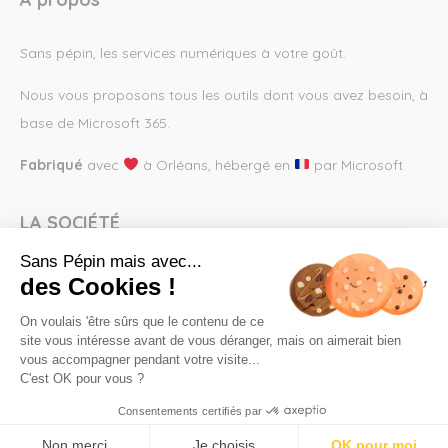
Sans pépin, les services numériques à votre goût.
Nous vous proposons tous les outils dont vous avez besoin, à
base de Microsoft 365.
Fabriqué
avec
à Orléans, hébergé en
par Microsoft
LA SOCIÉTÉ
Sans Pépin mais avec...
Demande de renseignement
des Cookies !
Demonstration
On voulais 'être sûrs que le contenu de ce
site vous intéresse avant de vous déranger, mais on aimerait bien
vous accompagner pendant votre visite...
Mentions légales
C'est OK pour vous ?
Conditions générales de vente
Consentements certifiés par
Non merci
Je choisis
OK pour moi